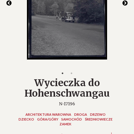
Wycieczka do
Hohenschwangau
N-17196
ARCHITEKTURA WAROWNA
DROGA
DRZEWO
DZIECKO
GÓRA/GÓRY
SAMOCHÓD
ŚREDNIOWIECZE
ZAMEK