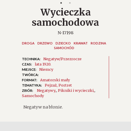
Wycieczka
samochodowa
N-17198
DROGA
DRZEWO
DZIECKO
KRAWAT
RODZINA
SAMOCHÓD
Negatyw/Przezrocze
TECHNIKA:
lata 1920.
CZAS:
Niemcy
MIEJSCE:
TWÓRCA:
Amatorski mały
FORMAT:
Pejzaż
Portret
TEMATYKA:
Negatywy
,
Pikniki i wycieczki
,
ZBIÓR:
Samochody
Negatyw na błonie.