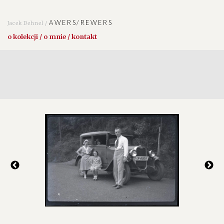
AWERS/REWERS
Jacek Dehnel /
o kolekcji / o mnie / kontakt