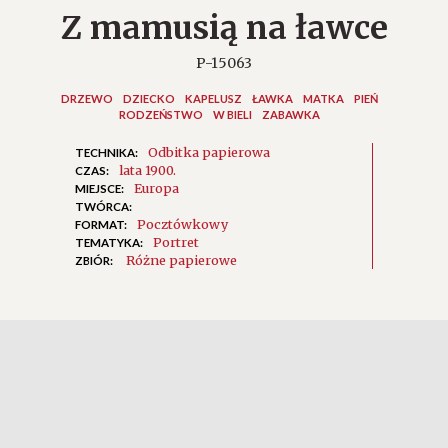
Z mamusią na ławce
P-15063
DRZEWO
DZIECKO
KAPELUSZ
ŁAWKA
MATKA
PIEŃ
RODZEŃSTWO
W BIELI
ZABAWKA
Odbitka papierowa
TECHNIKA:
lata 1900.
CZAS:
Europa
MIEJSCE:
TWÓRCA:
Pocztówkowy
FORMAT:
Portret
TEMATYKA:
Różne papierowe
ZBIÓR: