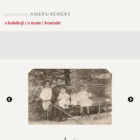
AWERS/REWERS
Jacek Dehnel /
o kolekcji / o mnie / kontakt