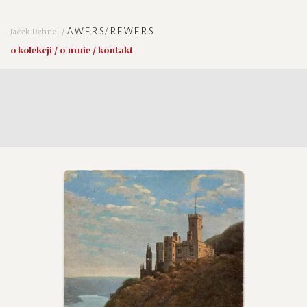
AWERS/REWERS
Jacek Dehnel /
o kolekcji / o mnie / kontakt