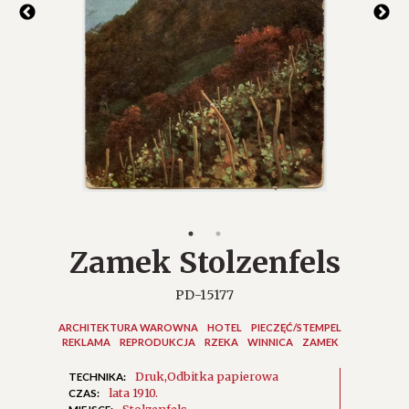
Zamek Stolzenfels
PD-15177
ARCHITEKTURA WAROWNA
HOTEL
PIECZĘĆ/STEMPEL
REKLAMA
REPRODUKCJA
RZEKA
WINNICA
ZAMEK
Druk
Odbitka papierowa
TECHNIKA:
lata 1910.
CZAS:
Stolzenfels