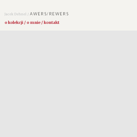
AWERS/REWERS
Jacek Dehnel /
o kolekcji / o mnie / kontakt