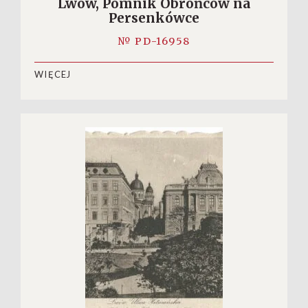
Lwów, Pomnik Obrońców na
Persenkówce
№ PD-16958
WIĘCEJ