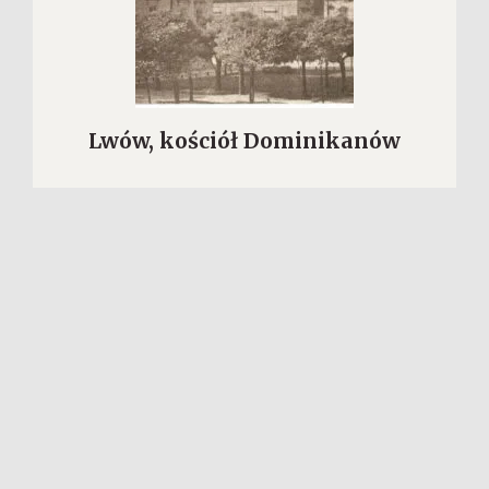
Lwów, kościół Dominikanów
№ PD-16960
WIĘCEJ