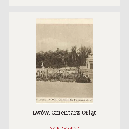
Lwów, Cmentarz Orląt
№ PD-16957