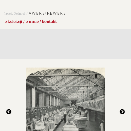
AWERS/REWERS
Jacek Dehnel /
o kolekcji / o mnie / kontakt