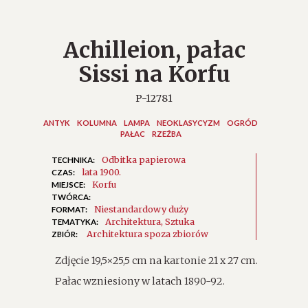
Achilleion, pałac
Sissi na Korfu
P-12781
ANTYK
KOLUMNA
LAMPA
NEOKLASYCYZM
OGRÓD
PAŁAC
RZEŹBA
Odbitka papierowa
TECHNIKA:
lata 1900.
CZAS:
Korfu
MIEJSCE:
TWÓRCA:
Niestandardowy duży
FORMAT:
Architektura
Sztuka
TEMATYKA:
Architektura spoza zbiorów
ZBIÓR:
Zdjęcie 19,5×25,5 cm na kartonie 21 x 27 cm.
Pałac wzniesiony w latach 1890-92.