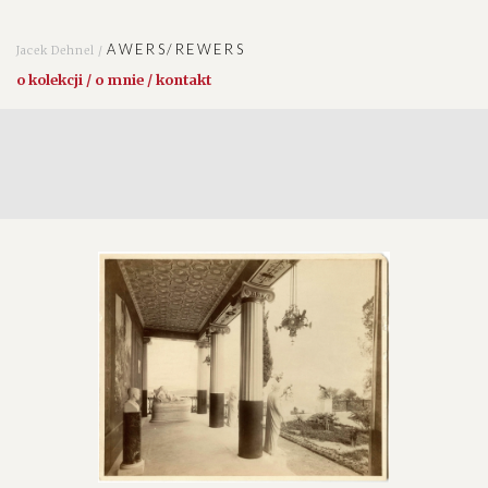
AWERS/REWERS
Jacek Dehnel /
o kolekcji / o mnie / kontakt