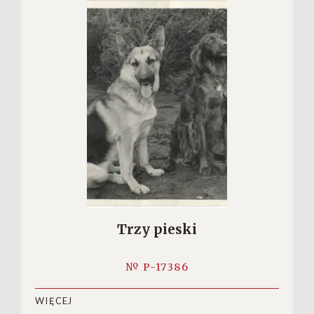
Trzy pieski
№ P-17386
WIĘCEJ