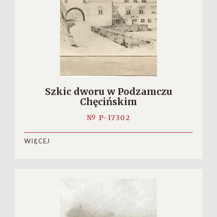
Szkic dworu w Podzamczu
Chęcińskim
№ P-17302
WIĘCEJ