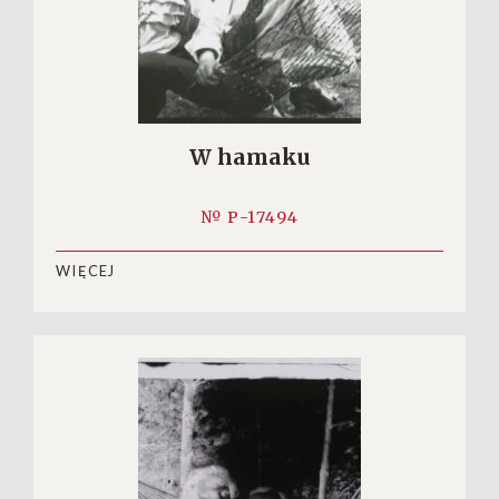
W hamaku
№ P-17494
WIĘCEJ