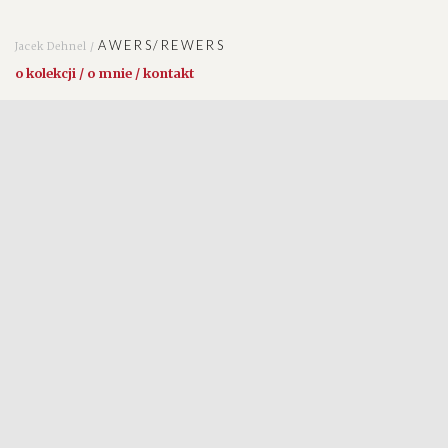
AWERS/REWERS
Jacek Dehnel /
o kolekcji / o mnie / kontakt