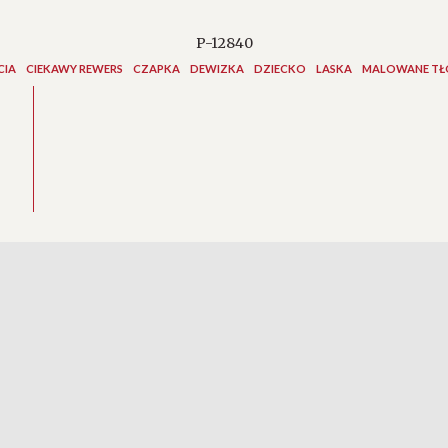
P-12840
CIA
CIEKAWY REWERS
CZAPKA
DEWIZKA
DZIECKO
LASKA
MALOWANE TŁ