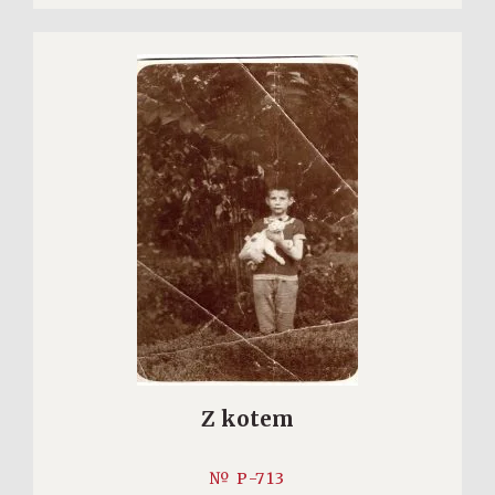
Z kotem
№ P-713