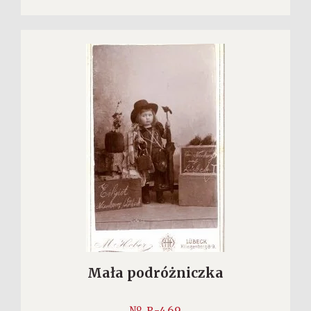
Mała podróżniczka
№ P-469