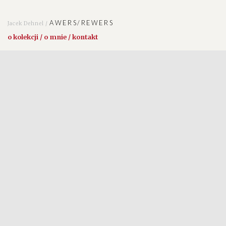
AWERS/REWERS
Jacek Dehnel /
o kolekcji / o mnie / kontakt