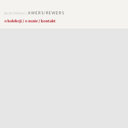
AWERS/REWERS
Jacek Dehnel /
o kolekcji / o mnie / kontakt