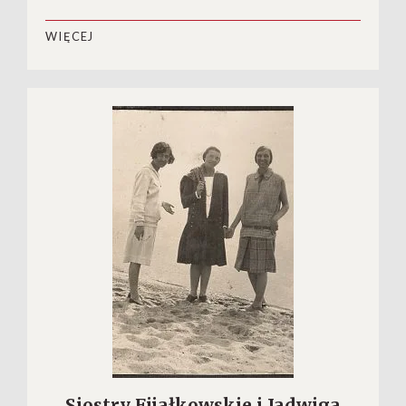
WIĘCEJ
Siostry Fijałkowskie i Jadwiga