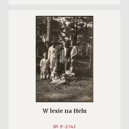
W lesie na Helu
№ P-2743