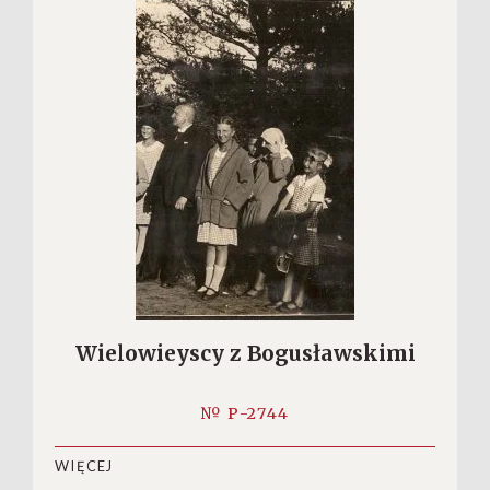
Wielowieyscy z Bogusławskimi
№ P-2744
WIĘCEJ