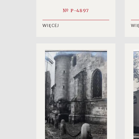
Wy
№ P-4897
WIĘCEJ
WI