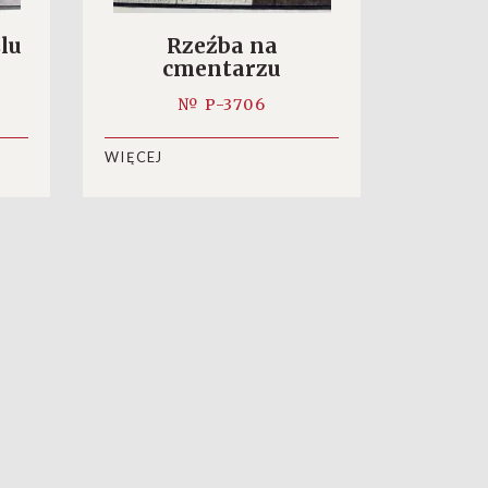
lu
Rzeźba na
cmentarzu
wojskowym na
№ P-3706
Zasaniu
WIĘCEJ