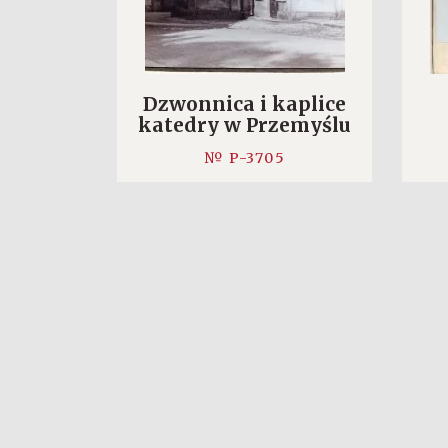
Dzwonnica i kaplice
katedry w Przemyślu
№ P-3705
WIĘCEJ
WI