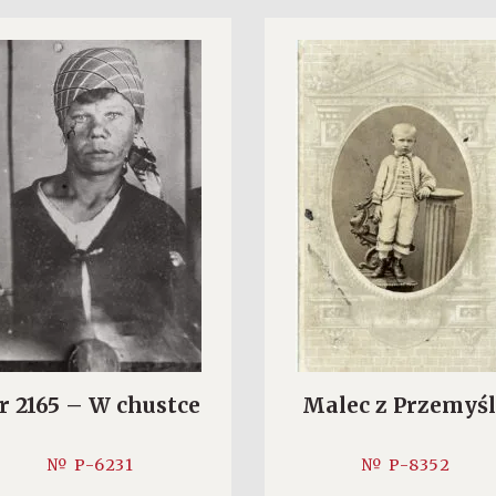
r 2165 – W chustce
Malec z Przemyś
№ P-6231
№ P-8352