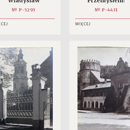
Władysław
Przemyślem?
drzyński, fałszerz
№ P-5293
№ P-4431
ĘCEJ
WIĘCEJ