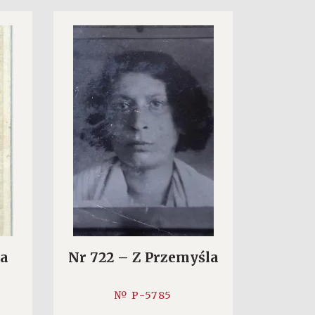
la
Nr 722 – Z Przemyśla
№ P-5785