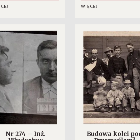
ĘCEJ
WIĘCEJ
Nr 274 – Inż.
Budowa kolei po