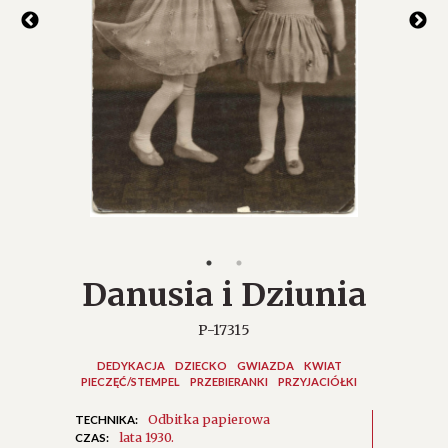
Danusia i Dziunia
P-17315
DEDYKACJA
DZIECKO
GWIAZDA
KWIAT
PIECZĘĆ/STEMPEL
PRZEBIERANKI
PRZYJACIÓŁKI
Odbitka papierowa
TECHNIKA:
lata 1930.
CZAS: