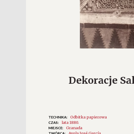
Dekoracje Sal
Odbitka papierowa
TECHNIKA:
lata 1880.
CZAS:
Granada
MIEJSCE:
Ayola José García
TWÓRCA: