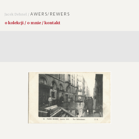
AWERS/REWERS
Jacek Dehnel /
o kolekcji / o mnie / kontakt