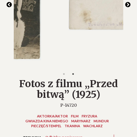
Fotos z filmu „Przed
bitwą” (1925)
P-14720
AKTORKA/AKTOR
FILM
FRYZURA
GWIAZDA KINA NIEMEGO
MARYNARZ
MUNDUR
PIECZĘĆ/STEMPEL
TKANINA
WACHLARZ