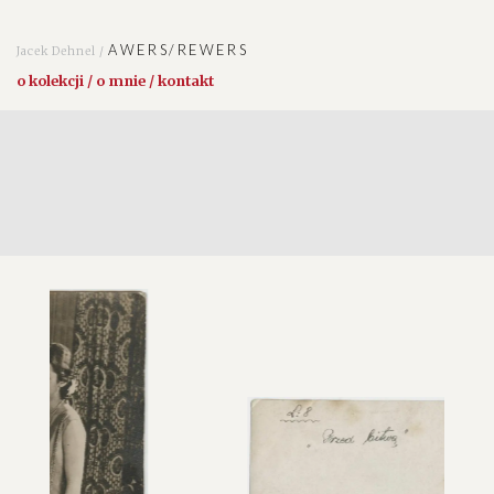
AWERS/REWERS
Jacek Dehnel /
o kolekcji / o mnie / kontakt