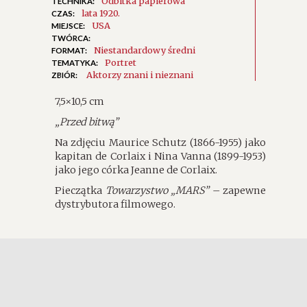
Odbitka papierowa
TECHNIKA:
lata 1920.
CZAS:
USA
MIEJSCE:
TWÓRCA:
Niestandardowy średni
FORMAT:
Portret
TEMATYKA:
Aktorzy znani i nieznani
ZBIÓR:
7,5×10,5 cm
„Przed bitwą”
Na zdjęciu Maurice Schutz (1866-1955) jako
kapitan de Corlaix i Nina Vanna (1899-1953)
jako jego córka Jeanne de Corlaix.
Pieczątka
Towarzystwo „MARS”
– zapewne
dystrybutora filmowego.