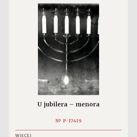
U jubilera – menora
№ P-17419
WIĘCEJ