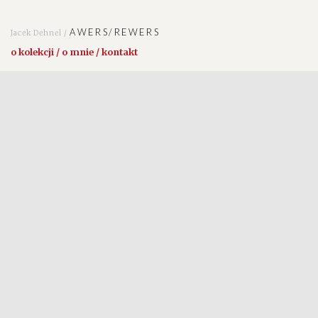
AWERS/REWERS
Jacek Dehnel /
o kolekcji / o mnie / kontakt