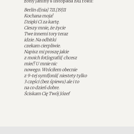
żony Janiny 8 listopada 1911 roku:
Berlin d[nia] 7.11.[19]11
Kochana moja!
Dzięki Ci za kartę.
Cieszy mnie, że życie
Twe innemi tory teraz
idzie. Na odbitki
czekam cierpliwie.
Napisz mi proszę jakie
z moich fot[ografii[ chcesz
mieć! U mnie nic
nowego. Wróciłem obecnie
z 9-tej symf[onii[ niestety tylko
3 części (bez śpiewu) ale i to
na co dzień dobre.
Ściskam Cię Twój Józef