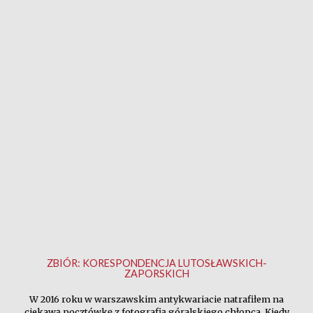
ZBIÓR:
KORESPONDENCJA LUTOSŁAWSKICH-
ZAPORSKICH
W 2016 roku w warszawskim antykwariacie natrafiłem na
ciekawą pocztówkę z fotografią góralskiego chłopca. Kiedy