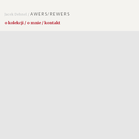
AWERS/REWERS
Jacek Dehnel /
o kolekcji / o mnie / kontakt