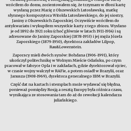
wróciłem do domu, zorientowałem się, że trzymam w dłoni kartę
wysłaną przez Marię z Olszewskich Lutosławską, matkę
słynnego kompozytora Witolda Lutosławskiego, do jej siostry,
Janiny z Olszewskich Zaporskiej. Oczywiście wróciłem do
antykwariatu i wykupiłem wszystkie karty z tego zbioru. Wysłano
je od 1892 do 1921 roku (choć głównie w latach 1911-1914) i są
adresowane do Janiny Zaporskiej (1878-1953) i jej męża Józefa
Zaporskiego (1879-1950), dyrektora zakładów Lilpop,
Rau&Lowenstein.
Zaporscy mieli dwóch synów: Bohdana (1906-1991), który
ukończył politechnikę w Wolnym Mieście Gdańsku, po czym
pracował w fabryce Opla i w zakładach, gdzie dyrektorował ojciec,
w czasie wojny walczył w RAFie, a potem osiadł w Brazylii, oraz
Janusza (1908-1969), dyrektora generalnego IBM w Brazylii.
Część dat na kartach i stemplach może wydawać się błędna,
ponieważ pomiędzy Rosją a resztą Europy była różnica czasu,
wynikająca ze stosowania tam do aż do rewolucji kalendarza
juliańskiego.