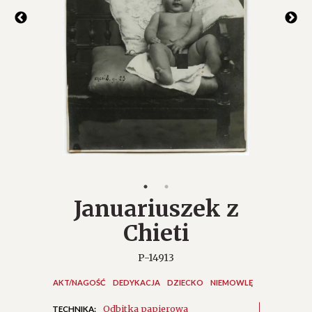
Januariuszek z
Chieti
P-14913
AKT/NAGOŚĆ
DEDYKACJA
DZIECKO
NIEMOWLĘ
Odbitka papierowa
TECHNIKA: