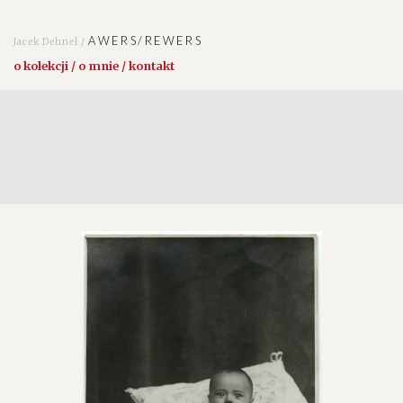
AWERS/REWERS
Jacek Dehnel /
o kolekcji / o mnie / kontakt