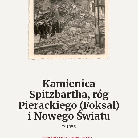
Kamienica
Spitzbartha, róg
Pierackiego (Foksal)
i Nowego Światu
P-1355
II WOJNA ŚWIATOWA
RUINY