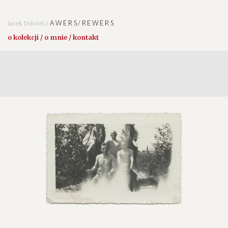
AWERS/REWERS
Jacek Dehnel /
o kolekcji / o mnie / kontakt