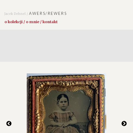
AWERS/REWERS
Jacek Dehnel /
o kolekcji / o mnie / kontakt