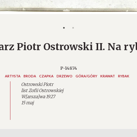
rz Piotr Ostrowski II. Na r
P-14874
ARTYSTA
BRODA
CZAPKA
DRZEWO
GÓRA/GÓRY
KRAWAT
RYBAK
Ostrowski Piotr
list Zofii Ostrowskiej
W[arsza]wa 1927
15 maj