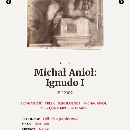
ki, w
rzywe.
 drobną
Michał Anioł:
Ignudo I
P-12102
AKT/NAGOŚĆ
FRESK
GENDER/LGBT
MICHAŁ ANIOŁ
PIECZĘĆ/STEMPEL
RENESANS
Odbitka papierowa
TECHNIKA:
lata 1900.
CZAS:
Rzym
MIEJSCE: