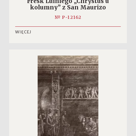
Fresk Luiniego „Chrystus u
kolumny” z San Maurizo
№ P-12162
WIĘCEJ