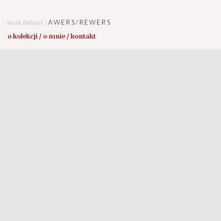
AWERS/REWERS
Jacek Dehnel /
o kolekcji / o mnie / kontakt