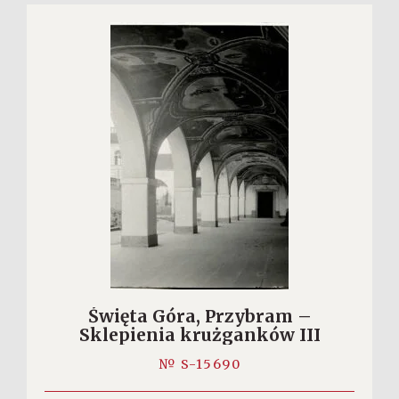
Święta Góra, Przybram –
Sklepienia krużganków III
№ S-15690