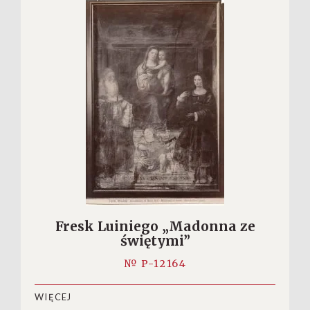
Fresk Luiniego „Madonna ze
świętymi”
№ P-12164
WIĘCEJ