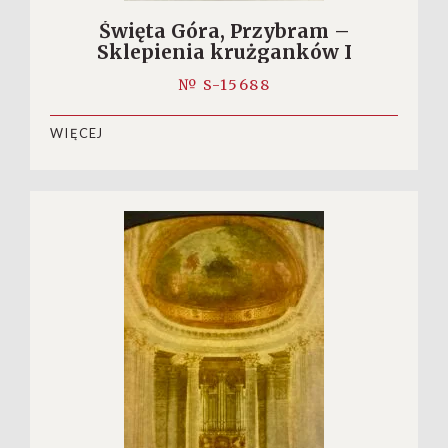
Święta Góra, Przybram –
Sklepienia krużganków I
№ S-15688
WIĘCEJ