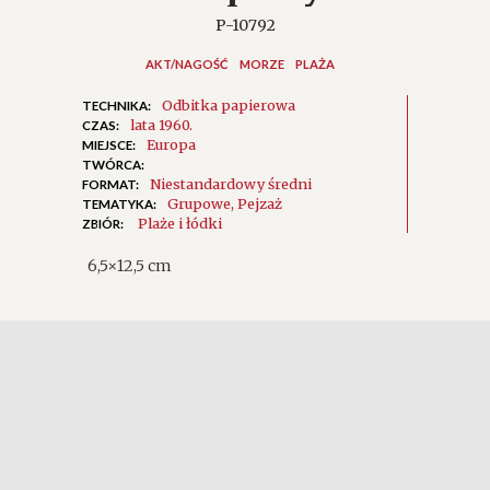
P-10792
AKT/NAGOŚĆ
MORZE
PLAŻA
Odbitka papierowa
TECHNIKA:
lata 1960.
CZAS:
Europa
MIEJSCE:
TWÓRCA:
Niestandardowy średni
FORMAT:
Grupowe
Pejzaż
TEMATYKA:
Plaże i łódki
ZBIÓR:
6,5×12,5 cm