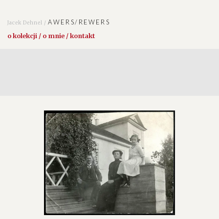
AWERS/REWERS
Jacek Dehnel /
o kolekcji / o mnie / kontakt