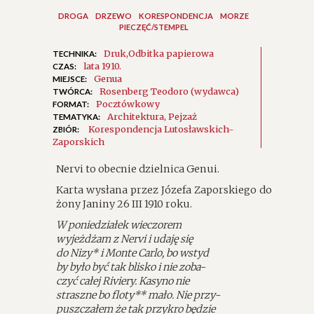
DROGA
DRZEWO
KORESPONDENCJA
MORZE
PIECZĘĆ/STEMPEL
Druk
Odbitka papierowa
TECHNIKA:
lata 1910.
CZAS:
Genua
MIEJSCE:
Rosenberg Teodoro (wydawca)
TWÓRCA:
Pocztówkowy
FORMAT:
Architektura
Pejzaż
TEMATYKA:
Korespondencja Lutosławskich-
ZBIÓR:
Zaporskich
Nervi to obecnie dzielnica Genui.
Karta wysłana przez Józefa Zaporskiego do
żony Janiny 26 III 1910 roku.
W poniedziałek wieczorem
wyjeżdżam z Nervi i udaję się
do Nizy* i Monte Carlo, bo wstyd
by było być tak blisko i nie zoba-
czyć całej Riviery. Kasyno nie
straszne bo floty** mało. Nie przy-
puszczałem że tak przykro będzie