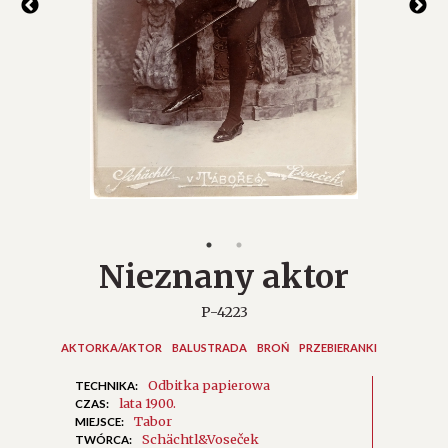
Nieznany aktor
P-4223
AKTORKA/AKTOR
BALUSTRADA
BROŃ
PRZEBIERANKI
Odbitka papierowa
TECHNIKA:
lata 1900.
CZAS:
Tabor
MIEJSCE:
Schächtl&Voseček
TWÓRCA: