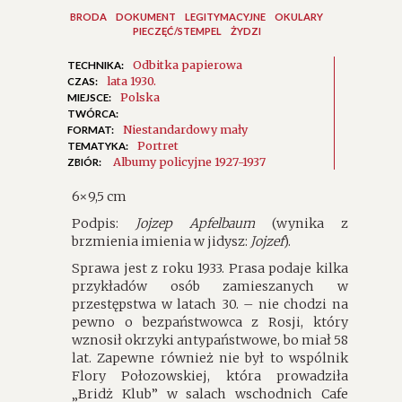
BRODA
DOKUMENT
LEGITYMACYJNE
OKULARY
PIECZĘĆ/STEMPEL
ŻYDZI
Odbitka papierowa
TECHNIKA:
lata 1930.
CZAS:
Polska
MIEJSCE:
TWÓRCA:
Niestandardowy mały
FORMAT:
Portret
TEMATYKA:
Albumy policyjne 1927-1937
ZBIÓR:
6×9,5 cm
Podpis:
Jojzep Apfelbaum
(wynika z
brzmienia imienia w jidysz:
Jojzef
).
Sprawa jest z roku 1933. Prasa podaje kilka
przykładów osób zamieszanych w
przestępstwa w latach 30. – nie chodzi na
pewno o bezpaństwowca z Rosji, który
wznosił okrzyki antypaństwowe, bo miał 58
lat. Zapewne również nie był to wspólnik
Flory Połozowskiej, która prowadziła
„Bridż Klub” w salach wschodnich Cafe