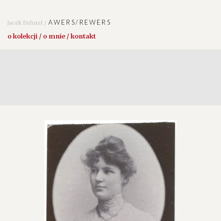
AWERS/REWERS
Jacek Dehnel /
o kolekcji / o mnie / kontakt