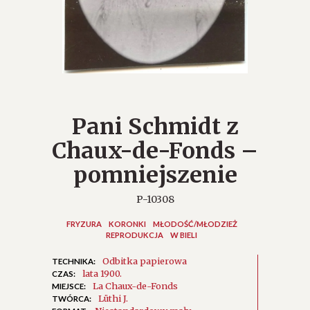
Pani Schmidt z
Chaux-de-Fonds –
pomniejszenie
P-10308
FRYZURA
KORONKI
MŁODOŚĆ/MŁODZIEŻ
REPRODUKCJA
W BIELI
Odbitka papierowa
TECHNIKA:
lata 1900.
CZAS:
La Chaux-de-Fonds
MIEJSCE:
Lüthi J.
TWÓRCA: