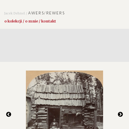
AWERS/REWERS
Jacek Dehnel /
o kolekcji / o mnie / kontakt