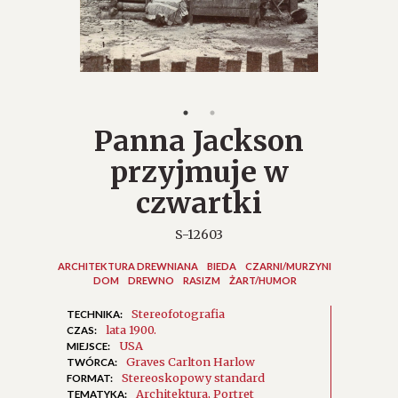
Panna Jackson
przyjmuje w
czwartki
S-12603
ARCHITEKTURA DREWNIANA
BIEDA
CZARNI/MURZYNI
DOM
DREWNO
RASIZM
ŻART/HUMOR
Stereofotografia
TECHNIKA:
lata 1900.
CZAS:
USA
MIEJSCE:
Graves Carlton Harlow
TWÓRCA:
Stereoskopowy standard
FORMAT:
Architektura
Portret
TEMATYKA: