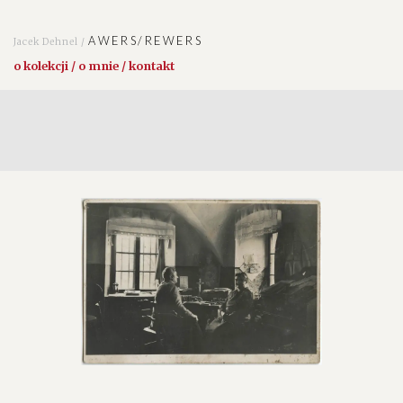
AWERS/REWERS
Jacek Dehnel /
o kolekcji / o mnie / kontakt