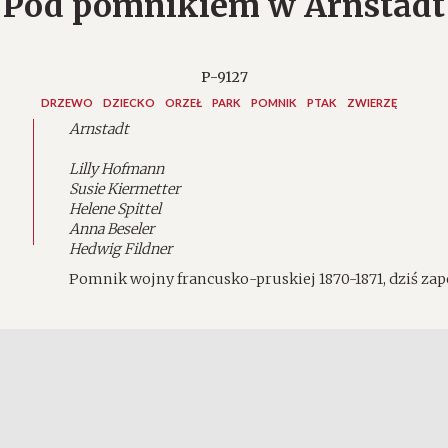
Pod pomnikiem w Arnstadt
P-9127
DRZEWO
DZIECKO
ORZEŁ
PARK
POMNIK
PTAK
ZWIERZĘ
Arnstadt
Lilly Hofmann
Susie Kiermetter
Helene Spittel
Anna Beseler
Hedwig Fildner
Pomnik wojny francusko-pruskiej 1870-1871, dziś zap