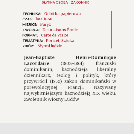
SŁYNNA OSOBA
ZAKONNIK
Odbitka papierowa
TECHNIKA:
lata 1860.
CZAS:
Paryż
MIEJSCE:
Desmaisons Émile
TWÓRCA:
Carte de Visite
FORMAT:
Portret
Sztuka
TEMATYKA:
Słynni ludzie
ZBIÓR:
Jean-Baptiste Henri-Dominique
Lacordaire
(1802–1861), francuski
dominikanin, kaznodzieja, liberalny
dziennikarz, teolog i polityk, który
przywrócił (1850) zakon dominikański w
porewolucyjnej Francji. Nazywany
najwybitniejszym kaznodzieją XIX wieku.
Zwolennik Wiosny Ludów.