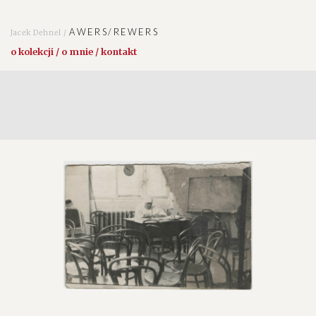
AWERS/REWERS
Jacek Dehnel /
o kolekcji / o mnie / kontakt