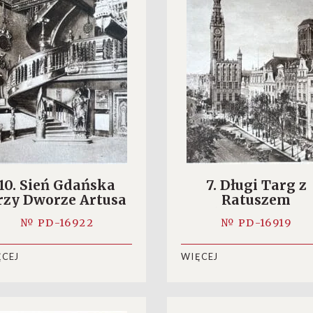
10. Sień Gdańska
7. Długi Targ z
rzy Dworze Artusa
Ratuszem
Głównomiejski
№ PD-16922
№ PD-16919
ĘCEJ
WIĘCEJ