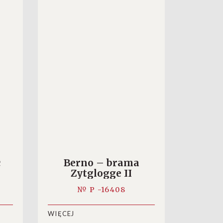
c
Berno – brama
Zytglogge II
№ P -16408
WIĘCEJ