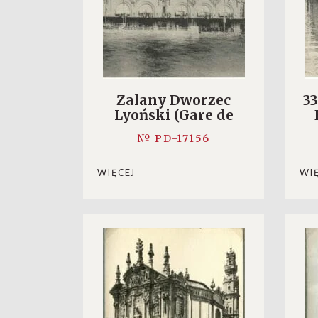
Zalany Dworzec
33
Lyoński (Gare de
Lyon)
№ PD-17156
WIĘCEJ
WI