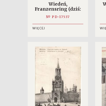
Wiedeń,
W
Franzensring (dziś:
Karl-Renner-Ring)
№ PD-17537
WIĘCEJ
WI