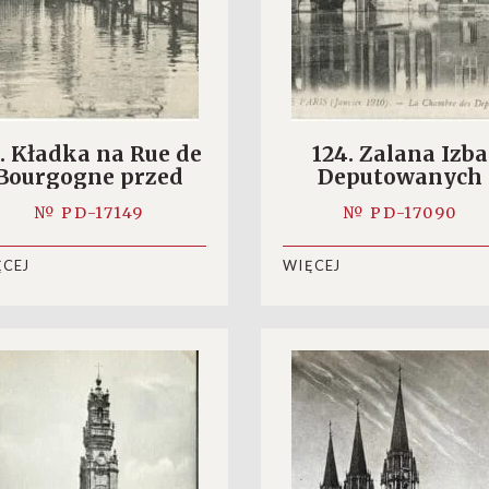
. Kładka na Rue de
124. Zalana Izba
Bourgogne przed
Deputowanych
parlamentem
(dublet)
№ PD-17149
№ PD-17090
ĘCEJ
WIĘCEJ