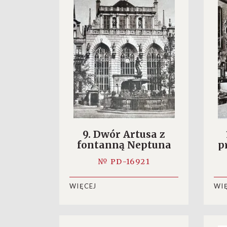
9. Dwór Artusa z
fontanną Neptuna
p
№ PD-16921
WIĘCEJ
WI