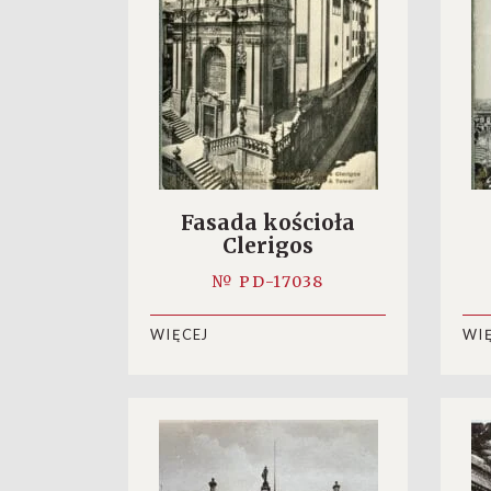
Fasada kościoła
Clerigos
№ PD-17038
WIĘCEJ
WI