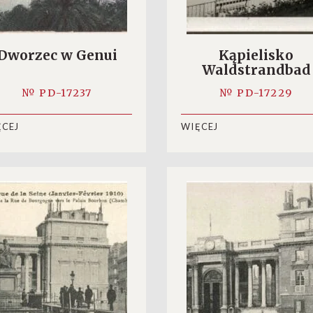
Dworzec w Genui
Kąpielisko
Waldstrandbad
Großschönau
№ PD-17237
№ PD-17229
ĘCEJ
WIĘCEJ