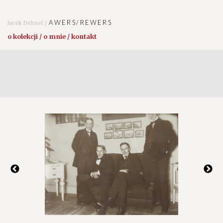
AWERS/REWERS
Jacek Dehnel /
o kolekcji / o mnie / kontakt