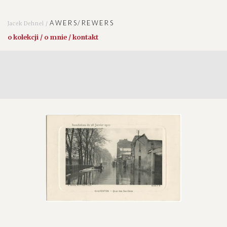
AWERS/REWERS
Jacek Dehnel /
o kolekcji / o mnie / kontakt