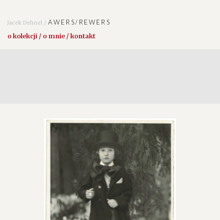
AWERS/REWERS
Jacek Dehnel /
o kolekcji / o mnie / kontakt