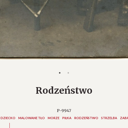
Rodzeństwo
P-9947
DZIECKO
MALOWANE TŁO
MORZE
PIŁKA
RODZEŃSTWO
STRZELBA
ZAB