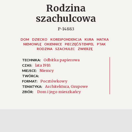
Rodzina
szachulcowa
P-14883
DOM
DZIECKO
KORESPONDENCJA
KURA
MATKA
NIEMOWLĘ
OKIENNICE
PIECZĘĆ/STEMPEL
PTAK
RODZINA
SZACHULEC
ZWIERZĘ
Odbitka papierowa
TECHNIKA:
lata 1910.
CZAS:
Niemcy
MIEJSCE:
TWÓRCA:
Pocztówkowy
FORMAT:
Architektura
Grupowe
TEMATYKA:
Dom i jego mieszkańcy
ZBIÓR: