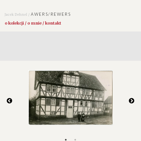
AWERS/REWERS
Jacek Dehnel /
o kolekcji / o mnie / kontakt