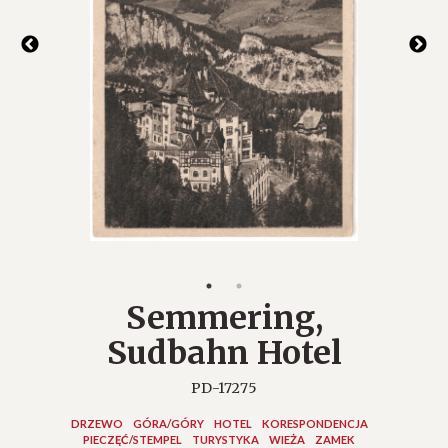
Semmering,
Sudbahn Hotel
PD-17275
DRZEWO
GÓRA/GÓRY
HOTEL
KORESPONDENCJA
PIECZĘĆ/STEMPEL
TURYSTYKA
WIEŻA
ZAMEK