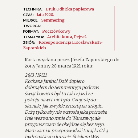
Druk
Odbitka papierowa
TECHNIKA:
lata 1920.
CZAS:
Semmering
MIEJSCE:
TWÓRCA:
Pocztówkowy
FORMAT:
Architektura
Pejzaż
TEMATYKA:
Korespondencja Lutosławskich-
ZBIÓR:
Zaporskich
Karta wysłana przez Józefa Zaporskiego do
żony Janiny 28 marca 1921 roku:
28/3. [19]21
Kochana Janino! Dziś dopiero
dobrnąłem do Semmeringu podczas
świąt bowiem był tu taki zjazd że
pokoju nawet nie było. Czuję się do-
skonale, jak zwykle zresztą na urlopie.
Drżę tylko aby nie wzrosła jaka potrzeba
i nie wezwano mnie do Warszawy, ale
przypuszczam że obejdzie się bez tego.
Mam zamiar przeprowadzić tutaj krótką
hydropaticzną kurację. Ściskam Was