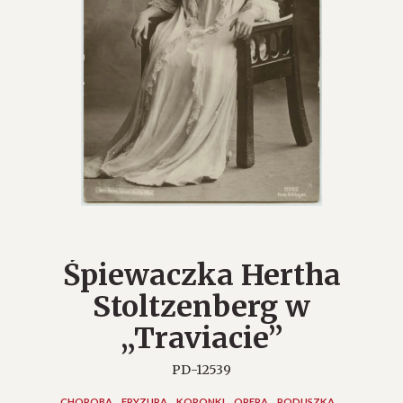
Śpiewaczka Hertha
Stoltzenberg w
„Traviacie”
PD-12539
CHOROBA
FRYZURA
KORONKI
OPERA
PODUSZKA