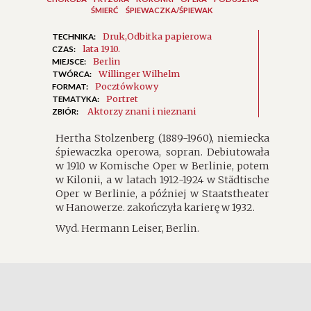
ŚMIERĆ
ŚPIEWACZKA/ŚPIEWAK
Druk
Odbitka papierowa
TECHNIKA:
lata 1910.
CZAS:
Berlin
MIEJSCE:
Willinger Wilhelm
TWÓRCA:
Pocztówkowy
FORMAT:
Portret
TEMATYKA:
Aktorzy znani i nieznani
ZBIÓR:
Hertha Stolzenberg (1889-1960), niemiecka
śpiewaczka operowa, sopran. Debiutowała
w 1910 w Komische Oper w Berlinie, potem
w Kilonii, a w latach 1912-1924 w Städtische
Oper w Berlinie, a później w Staatstheater
w Hanowerze. zakończyła karierę w 1932.
Wyd. Hermann Leiser, Berlin.