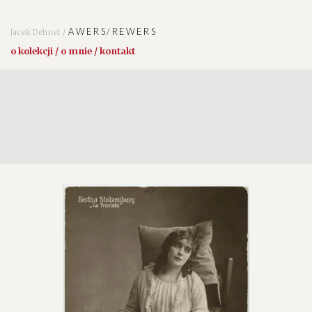
AWERS/REWERS
Jacek Dehnel /
o kolekcji / o mnie / kontakt