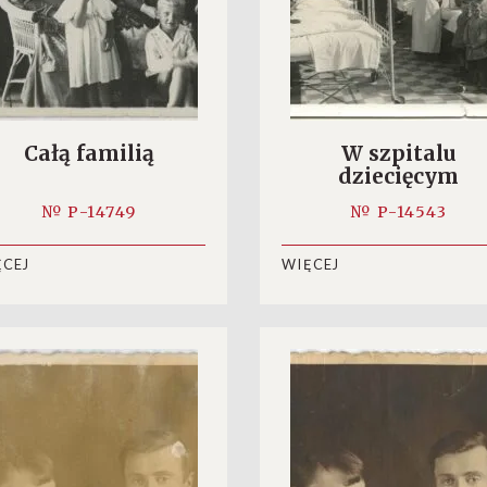
Całą familią
W szpitalu
dziecięcym
№ P-14749
№ P-14543
ĘCEJ
WIĘCEJ