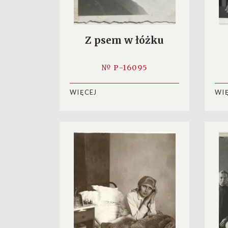
Z psem w łóżku
№ P-16095
WIĘCEJ
WI