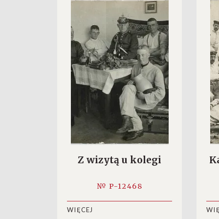
Z wizytą u kolegi
K
№ P-12468
WIĘCEJ
WI