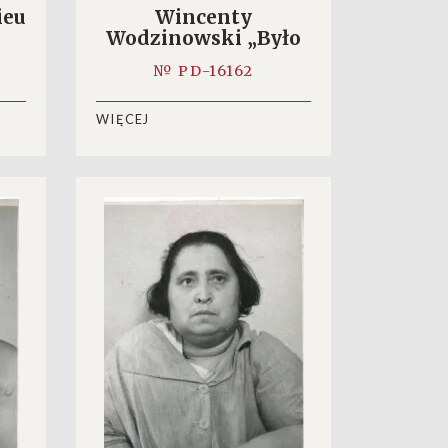
ieu
Wincenty
Wodzinowski „Było
nie było!…”
№ PD-16162
WIĘCEJ