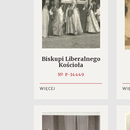
Biskupi Liberalnego
Kościoła
Katolickiego idą
№ P-14449
błogosławić
WIĘCEJ
WI