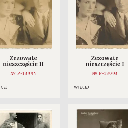
Zezowate
Zezowate
nieszczęście II
nieszczęście I
№ P-13994
№ P-13993
ĘCEJ
WIĘCEJ