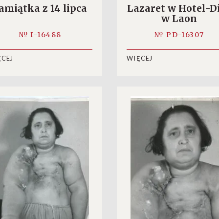
amiątka z 14 lipca
Lazaret w Hotel-D
w Laon
№ I-16488
№ PD-16307
ĘCEJ
WIĘCEJ