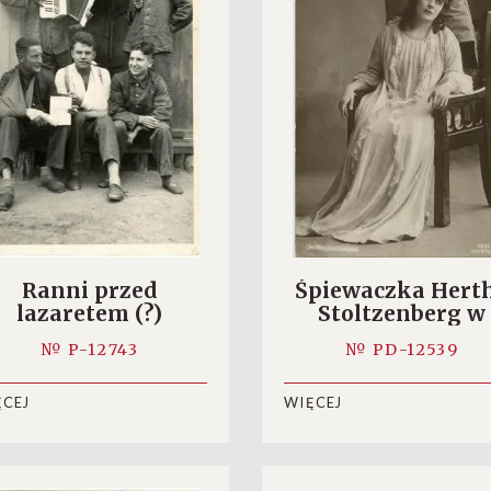
Ranni przed
Śpiewaczka Hert
lazaretem (?)
Stoltzenberg w
„Traviacie”
№ P-12743
№ PD-12539
ĘCEJ
WIĘCEJ