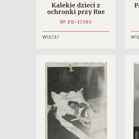
Kalekie dzieci z
P
ochronki przy Rue
Lecourbe
№ PD-17395
WIĘCEJ
WI