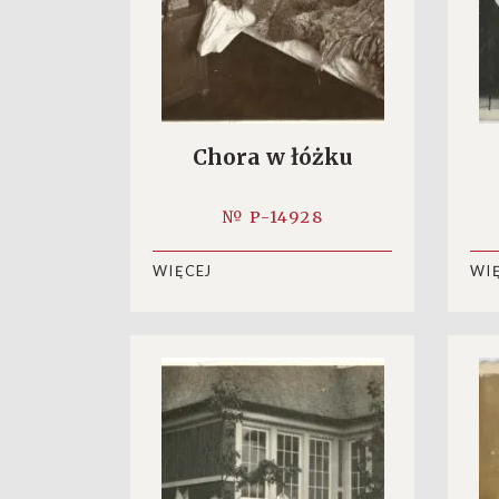
Chora w łóżku
№ P-14928
WIĘCEJ
WI