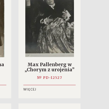
ha
Max Pallenberg w
„Chorym z urojenia”
№ PD-12527
WIĘCEJ