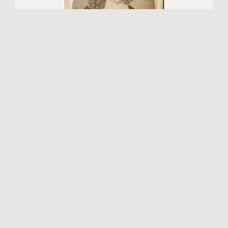
Heinrich Sibeth, pastor w Marlow
№ P-7119
WIĘCEJ