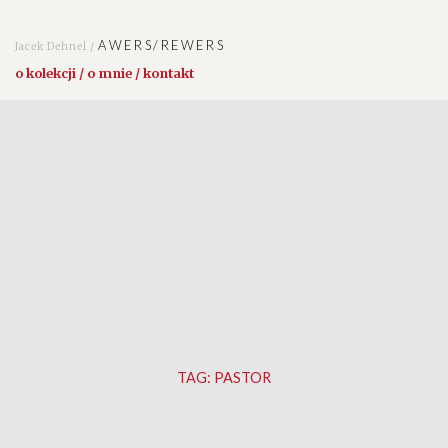
AWERS/REWERS
Jacek Dehnel /
o kolekcji / o mnie / kontakt
TAG:
PASTOR