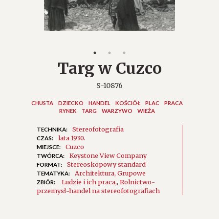
Targ w Cuzco
S-10876
CHUSTA
DZIECKO
HANDEL
KOŚCIÓŁ
PLAC
PRACA
RYNEK
TARG
WARZYWO
WIEŻA
Stereofotografia
TECHNIKA:
lata 1930.
CZAS:
Cuzco
MIEJSCE:
Keystone View Company
TWÓRCA:
Stereoskopowy standard
FORMAT:
Architektura
Grupowe
TEMATYKA:
Ludzie i ich praca
,
Rolnictwo-
ZBIÓR:
przemysł-handel na stereofotografiach