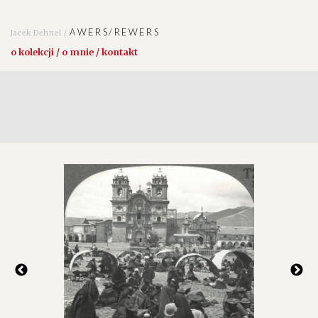
AWERS/REWERS
Jacek Dehnel /
o kolekcji / o mnie / kontakt