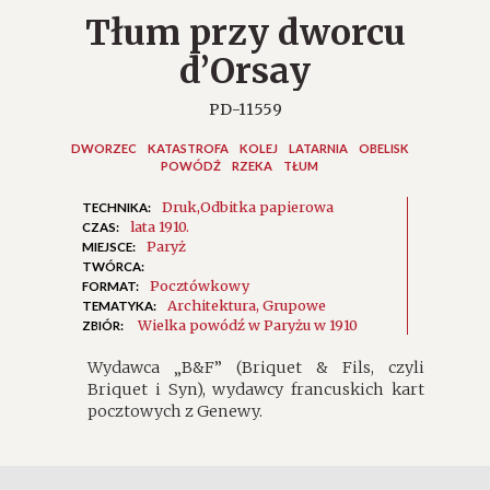
Tłum przy dworcu
d’Orsay
PD-11559
DWORZEC
KATASTROFA
KOLEJ
LATARNIA
OBELISK
POWÓDŹ
RZEKA
TŁUM
Druk
Odbitka papierowa
TECHNIKA:
lata 1910.
CZAS:
Paryż
MIEJSCE:
TWÓRCA:
Pocztówkowy
FORMAT:
Architektura
Grupowe
TEMATYKA:
Wielka powódź w Paryżu w 1910
ZBIÓR:
Wydawca „B&F” (Briquet & Fils, czyli
Briquet i Syn), wydawcy francuskich kart
pocztowych z Genewy.