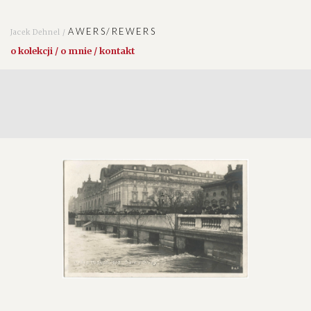
AWERS/REWERS
Jacek Dehnel /
o kolekcji / o mnie / kontakt