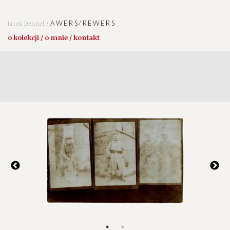
AWERS/REWERS
Jacek Dehnel /
o kolekcji / o mnie / kontakt