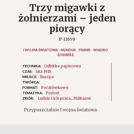
Trzy migawki z
żołnierzami – jeden
piorący
P-11659
I WOJNA ŚWIATOWA
MUNDUR
PRANIE
WIADRO
ŻOŁNIERZ
Odbitka papierowa
TECHNIKA:
lata 1910.
CZAS:
Europa
MIEJSCE:
TWÓRCA:
Pocztówkowy
FORMAT:
Portret
TEMATYKA:
Ludzie i ich praca
,
Militarne
ZBIÓR:
Przypuszczalnie I wojna światowa.